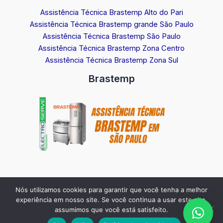
Assistência Técnica Brastemp Alto do Pari
Assistência Técnica Brastemp grande São Paulo
Assistência Técnica Brastemp São Paulo
Assistência Técnica Brastemp Zona Centro
Assistência Técnica Brastemp Zona Sul
Brastemp
Nós utilizamos cookies para garantir que você tenha a melhor
Copyright © 2026 Assistência Técnica Brastemp em São Paulo |
experiência em nosso site. Se você continua a usar este site,
Agendamento Brastemp Via WhastApp:
11 97410-0311
assumimos que você está satisfeito.