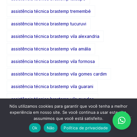
assistência técnica brastemp tremembé
assistência técnica brastemp tucuruvi
assistência técnica brastemp vila alexandria
assistência técnica brastemp vila amália
assistência técnica brastemp vila formosa
assistência técnica brastemp vila gomes cardim
assistência técnica brastemp vila guarani
assistência técnica brastemp vila guedes
Nós utilizamos cookies para garantir que você tenha a melhor
assistência técnica brastemp vila guilherme
experiência em nosso site. Se você continua a usar este site,
assumimos que você está satisfeito.
assistência técnica brastemp vila gumercindo
Ok
Não
Política de privacidade
assistência técnica brastemp vila gustavo