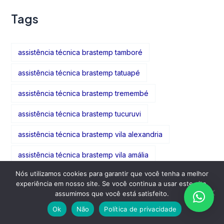
Tags
assistência técnica brastemp tamboré
assistência técnica brastemp tatuapé
assistência técnica brastemp tremembé
assistência técnica brastemp tucuruvi
assistência técnica brastemp vila alexandria
assistência técnica brastemp vila amália
Nós utilizamos cookies para garantir que você tenha a melhor
assistência técnica brastemp vila formosa
experiência em nosso site. Se você continua a usar este site,
assumimos que você está satisfeito.
assistência técnica brastemp vila gomes cardim
Ok
Não
Política de privacidade
assistência técnica brastemp vila guarani