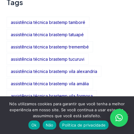
Tags
assistência técnica brastemp tamboré
assistência técnica brastemp tatuapé
assistência técnica brastemp tremembé
assistência técnica brastemp tucuruvi
assistência técnica brastemp vila alexandria
assistência técnica brastemp vila amália
assistência técnica brastemp vila formosa
Nós utilizamos cookies para garantir que você tenha a melhor
assistência técnica brastemp vila gomes cardim
experiência em nosso site. Se você continua a usar este site,
assumimos que você está satisfeito.
assistência técnica brastemp vila guarani
Ok
Não
Política de privacidade
assistência técnica brastemp vila guedes