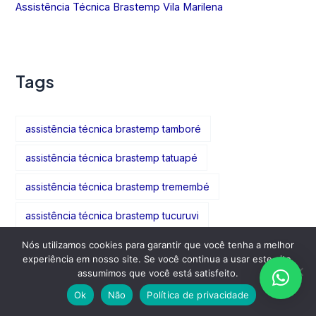
Assistência Técnica Brastemp Vila Marilena
Tags
assistência técnica brastemp tamboré
assistência técnica brastemp tatuapé
assistência técnica brastemp tremembé
assistência técnica brastemp tucuruvi
assistência técnica brastemp vila alexandria
Nós utilizamos cookies para garantir que você tenha a melhor
experiência em nosso site. Se você continua a usar este site,
assistência técnica brastemp vila amália
assumimos que você está satisfeito.
Ok
Não
Política de privacidade
assistência técnica brastemp vila formosa