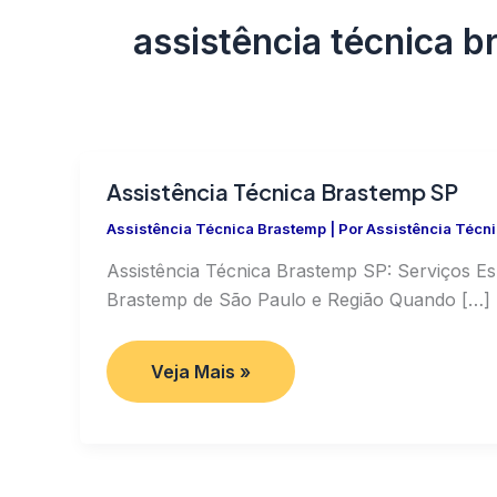
assistência técnica b
Assistência Técnica Brastemp SP
Assistência Técnica Brastemp
| Por
Assistência Técn
Assistência Técnica Brastemp SP: Serviços E
Brastemp de São Paulo e Região Quando […]
Assistência
Veja Mais »
Técnica
Brastemp
SP