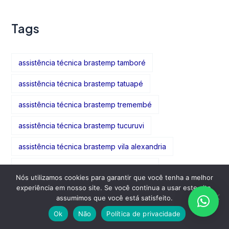
Tags
assistência técnica brastemp tamboré
assistência técnica brastemp tatuapé
assistência técnica brastemp tremembé
assistência técnica brastemp tucuruvi
assistência técnica brastemp vila alexandria
assistência técnica brastemp vila amália
Nós utilizamos cookies para garantir que você tenha a melhor
experiência em nosso site. Se você continua a usar este site,
assistência técnica brastemp vila formosa
assumimos que você está satisfeito.
assistência técnica brastemp vila gomes cardim
Ok
Não
Política de privacidade