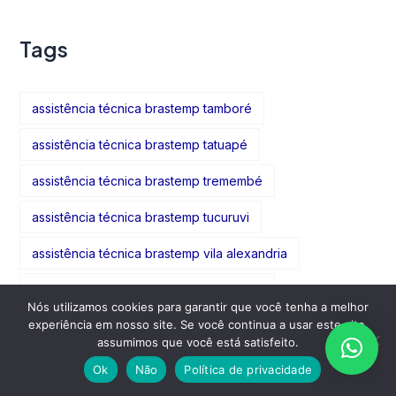
Tags
assistência técnica brastemp tamboré
assistência técnica brastemp tatuapé
assistência técnica brastemp tremembé
assistência técnica brastemp tucuruvi
assistência técnica brastemp vila alexandria
assistência técnica brastemp vila amália
Nós utilizamos cookies para garantir que você tenha a melhor
experiência em nosso site. Se você continua a usar este site,
assistência técnica brastemp vila formosa
assumimos que você está satisfeito.
assistência técnica brastemp vila gomes cardim
Ok
Não
Política de privacidade