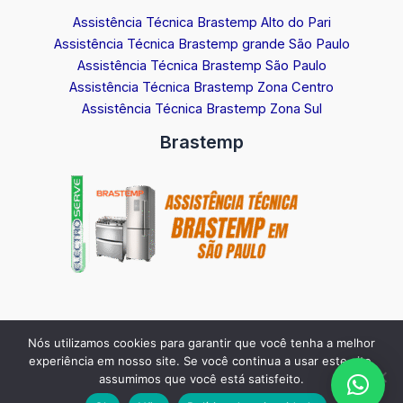
Assistência Técnica Brastemp Alto do Pari
Assistência Técnica Brastemp grande São Paulo
Assistência Técnica Brastemp São Paulo
Assistência Técnica Brastemp Zona Centro
Assistência Técnica Brastemp Zona Sul
Brastemp
Nós utilizamos cookies para garantir que você tenha a melhor
Copyright © 2026 Assistência Técnica Brastemp em São Paulo |
experiência em nosso site. Se você continua a usar este site,
Agendamento Brastemp Via WhastApp:
11 97410-0311
assumimos que você está satisfeito.