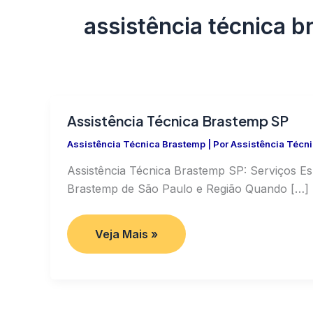
assistência técnica b
Assistência Técnica Brastemp SP
Assistência Técnica Brastemp
| Por
Assistência Técn
Assistência Técnica Brastemp SP: Serviços E
Brastemp de São Paulo e Região Quando […]
Assistência
Veja Mais »
Técnica
Brastemp
SP