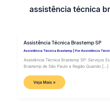
assistência técnica 
Assistência Técnica Brastemp SP
Assistência Técnica Brastemp
| Por
Assistência Técn
Assistência Técnica Brastemp SP: Serviços E
Brastemp de São Paulo e Região Quando […]
Assistência
Veja Mais »
Técnica
Brastemp
SP