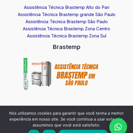
Assistência Técnica Brastemp Alto do Pari
Assistência Técnica Brastemp grande São Paulo
Assistência Técnica Brastemp São Paulo
Assistência Técnica Brastemp Zona Centro
Assistência Técnica Brastemp Zona Sul
Brastemp
Nós utilizamos cookies para garantir que você tenha a melhor
Copyright © 2026 Assistência Técnica Brastemp em São Paulo |
experiência em nosso site. Se você continua a usar este site,
Agendamento Brastemp Via WhastApp:
11 97410-0311
assumimos que você está satisfeito.