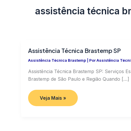
assistência técnica b
Assistência Técnica Brastemp SP
Assistência Técnica Brastemp
| Por
Assistência Técn
Assistência Técnica Brastemp SP: Serviços E
Brastemp de São Paulo e Região Quando […]
Assistência
Veja Mais »
Técnica
Brastemp
SP