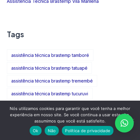
Assistência Técnica Brastemp Vila Marilena
Tags
assistência técnica brastemp tamboré
assistência técnica brastemp tatuapé
assistência técnica brastemp tremembé
assistência técnica brastemp tucuruvi
assistência técnica brastemp vila alexandria
Nós utilizamos cookies para garantir que você tenha a melhor
experiência em nosso site. Se você continua a usar este site,
assistência técnica brastemp vila amália
assumimos que você está satisfeito.
Ok
Não
Política de privacidade
assistência técnica brastemp vila formosa