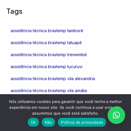
Tags
assistência técnica brastemp tamboré
assistência técnica brastemp tatuapé
assistência técnica brastemp tremembé
assistência técnica brastemp tucuruvi
assistência técnica brastemp vila alexandria
assistência técnica brastemp vila amália
Nós utilizamos cookies para garantir que você tenha a melhor
assistência técnica brastemp vila formosa
experiência em nosso site. Se você continua a usar este site,
assumimos que você está satisfeito.
assistência técnica brastemp vila gomes cardim
Ok
Não
Política de privacidade
assistência técnica brastemp vila guarani