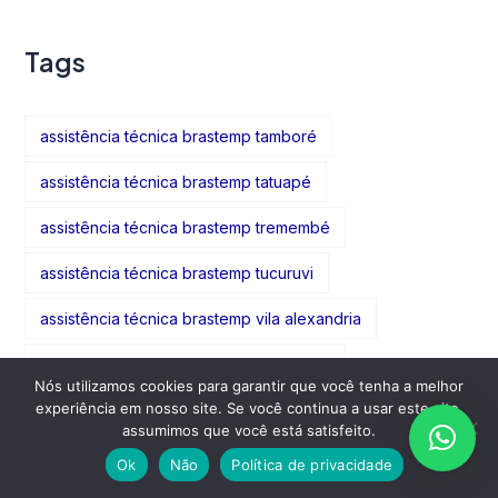
Tags
assistência técnica brastemp tamboré
assistência técnica brastemp tatuapé
assistência técnica brastemp tremembé
assistência técnica brastemp tucuruvi
assistência técnica brastemp vila alexandria
assistência técnica brastemp vila amália
Nós utilizamos cookies para garantir que você tenha a melhor
experiência em nosso site. Se você continua a usar este site,
assistência técnica brastemp vila formosa
assumimos que você está satisfeito.
assistência técnica brastemp vila gomes cardim
Ok
Não
Política de privacidade