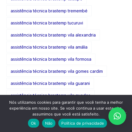
assistência técnica brastemp tremembé
assistência técnica brastemp tucuruvi
assistência técnica brastemp vila alexandria
assistência técnica brastemp vila amália
assistência técnica brastemp vila formosa
assistência técnica brastemp vila gomes cardim
assistência técnica brastemp vila guarani
assistência técnica brastemp vila guedes
Nós utilizamos cookies para garantir que você tenha a melhor
assistência técnica brastemp vila guilherme
experiência em nosso site. Se você continua a usar este site,
assumimos que você está satisfeito.
assistência técnica brastemp vila gumercindo
Ok
Não
Política de privacidade
assistência técnica brastemp vila gustavo