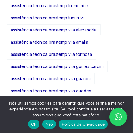
assistência técnica brastemp tremembé
assistência técnica brastemp tucuruvi
assistência técnica brastemp vila alexandria
assistência técnica brastemp vila amália
assistência técnica brastemp vila formosa
assistência técnica brastemp vila gomes cardim
assistência técnica brastemp vila guarani
assistência técnica brastemp vila guedes
assistência técnica brastemp vila guilherme
Nós utilizamos cookies para garantir que você tenha a melhor
experiência em nosso site. Se você continua a usar este site,
assistência técnica brastemp vila gumercindo
assumimos que você está satisfeito.
Ok
Não
Política de privacidade
assistência técnica brastemp vila gustavo