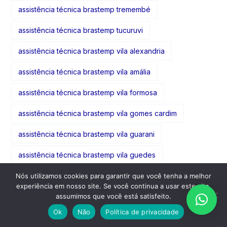
assistência técnica brastemp tremembé
assistência técnica brastemp tucuruvi
assistência técnica brastemp vila alexandria
assistência técnica brastemp vila amália
assistência técnica brastemp vila formosa
assistência técnica brastemp vila gomes cardim
assistência técnica brastemp vila guarani
assistência técnica brastemp vila guedes
assistência técnica brastemp vila guilherme
Nós utilizamos cookies para garantir que você tenha a melhor
experiência em nosso site. Se você continua a usar este site,
assistência técnica brastemp vila gumercindo
assumimos que você está satisfeito.
Ok
Não
Política de privacidade
assistência técnica brastemp vila gustavo