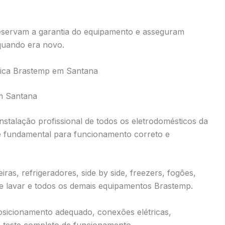
reservam a garantia do equipamento e asseguram
quando era novo.
cnica Brastemp em Santana
em Santana
instalação profissional de todos os eletrodomésticos da
é fundamental para funcionamento correto e
ras, refrigeradores, side by side, freezers, fogões,
e lavar e todos os demais equipamentos Brastemp.
posicionamento adequado, conexões elétricas,
e teste completo de funcionamento.